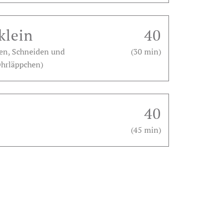
klein
40
gen, Schneiden und
(30 min)
 Ohrläppchen)
40
(45 min)