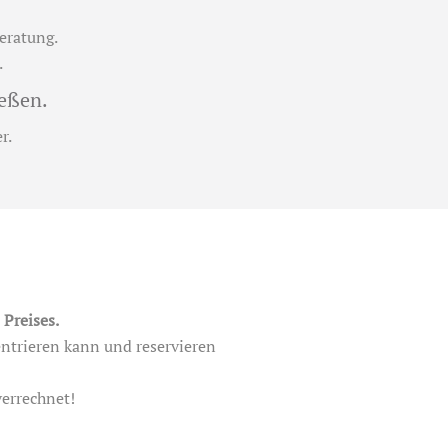
eratung.
.
eßen.
r.
Preises.
zentrieren kann und reservieren
errechnet!